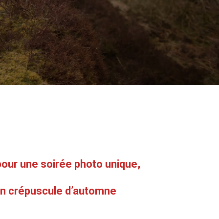
our une soirée photo unique,
un crépuscule d’automne