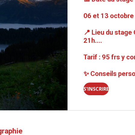
06 et 13 octobre
📍 Lieu du stage
21h....
Tarif : 95 frs y c
✨ Conseils perso
S'INSCRIRE
graphie