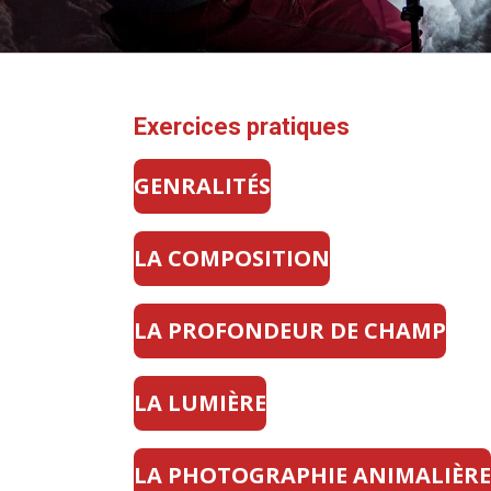
Exercices pratiques
GENRALITÉS
LA COMPOSITION
LA PROFONDEUR DE CHAMP
LA LUMIÈRE
LA PHOTOGRAPHIE ANIMALIÈR