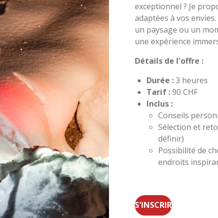
exceptionnel ? Je pro
adaptées à vos envies.
un paysage ou un momen
une expérience immersiv
Détails de l'offre :
Durée :
3 heures
Tarif :
90 CHF
Inclus :
Conseils person
Sélection et re
définir)
Possibilité de ch
endroits inspira
S'INSCRIR